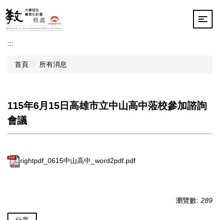
跳
到
主
要
:::
內
容
首頁
所有消息
區
115年6月15日高雄市立中山高中蒞校參加諮詢
會議
rightpdf_0615中山高中_word2pdf.pdf
瀏覽數:
289