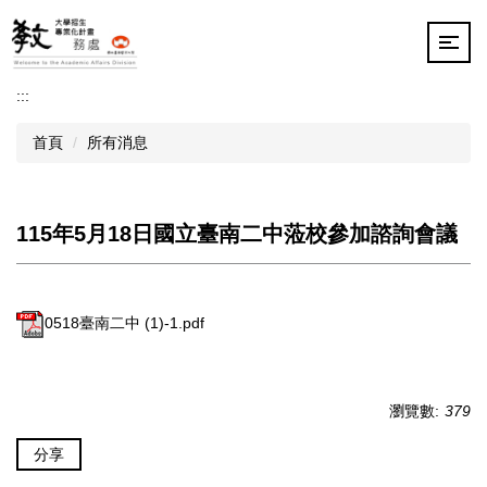
跳
到
主
要
:::
內
容
首頁
所有消息
區
115年5月18日國立臺南二中蒞校參加諮詢會議
0518臺南二中 (1)-1.pdf
瀏覽數:
379
分享