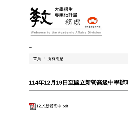
跳
到
主
要
內
容
區
:::
首頁
所有消息
114年12月19日至國立新營高級中學
1219新營高中.pdf