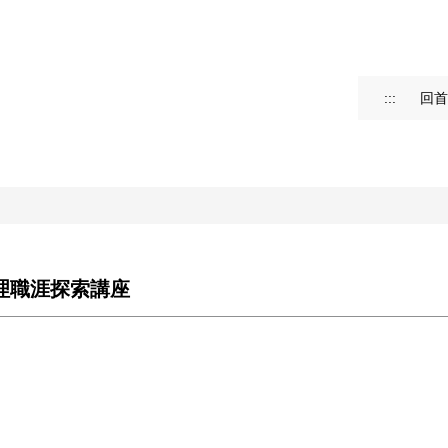
:::
回首
辦理職涯探索講座