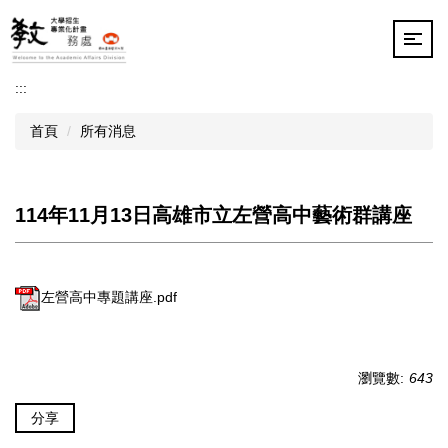
跳
到
主
要
:::
內
容
首頁
所有消息
區
114年11月13日高雄市立左營高中藝術群講座
左營高中專題講座.pdf
瀏覽數:
643
分享