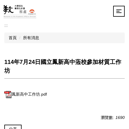
跳
到
主
要
:::
內
容
首頁
所有消息
區
114年7月24日國立鳳新高中蒞校參加材質工作
坊
鳳新高中工作坊.pdf
瀏覽數:
1690