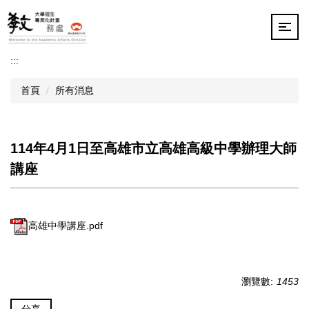
跳
到
主
要
:::
內
容
首頁
所有消息
區
114年4月1日至高雄市立高雄高級中學辦理大師
講座
高雄中學講座.pdf
瀏覽數:
1453