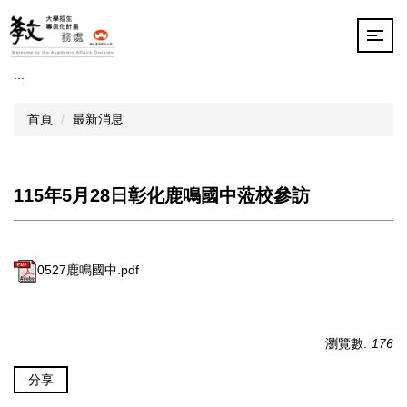
跳
到
主
要
:::
內
容
首頁
最新消息
區
115年5月28日彰化鹿鳴國中蒞校參訪
0527鹿鳴國中.pdf
瀏覽數:
176
分享