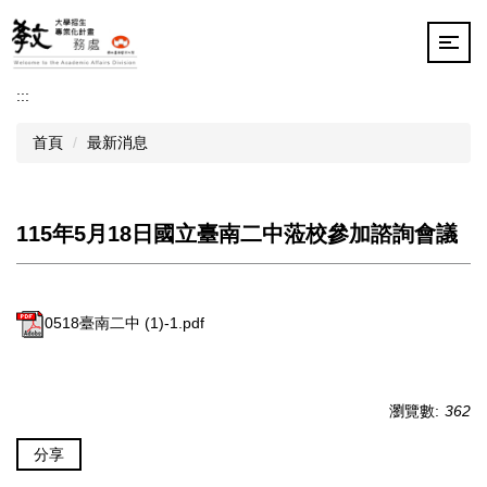
跳
到
主
要
:::
內
容
首頁
最新消息
區
115年5月18日國立臺南二中蒞校參加諮詢會議
0518臺南二中 (1)-1.pdf
瀏覽數:
362
分享