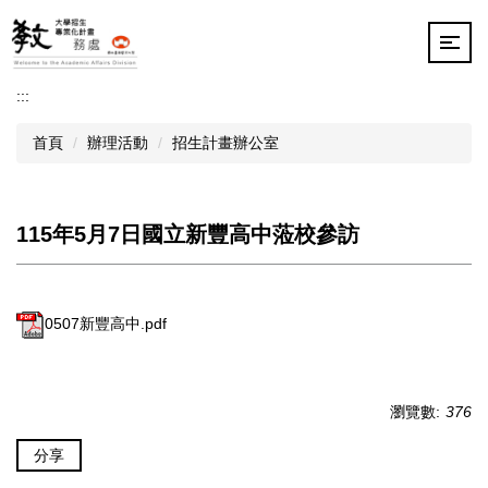
跳
到
主
要
:::
內
容
首頁
辦理活動
招生計畫辦公室
區
115年5月7日國立新豐高中蒞校參訪
0507新豐高中.pdf
瀏覽數:
376
分享