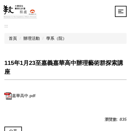
跳
到
主
要
:::
內
容
首頁
辦理活動
學系（院）
區
115年1月23至嘉義嘉華高中辦理藝術群探索講
座
嘉華高中.pdf
瀏覽數:
835