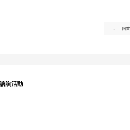
:::
回首
理諮詢活動