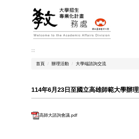
跳
到
主
要
內
容
區
:::
首頁
辦理活動
大學端諮詢交流
114年6月23日至國立高雄師範大學辦
高師大諮詢會議.pdf