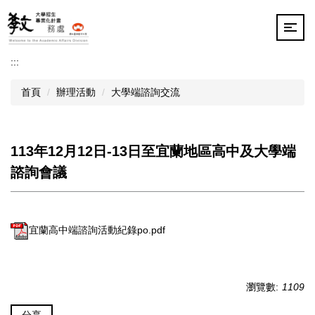
跳
到
主
要
:::
內
容
首頁
辦理活動
大學端諮詢交流
區
113年12月12日-13日至宜蘭地區高中及大學端
諮詢會議
宜蘭高中端諮詢活動紀錄po.pdf
瀏覽數:
1109