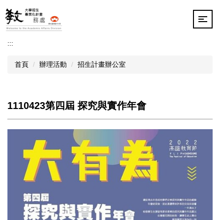
跳
到
主
要
:::
內
容
首頁
辦理活動
招生計畫辦公室
區
1110423第四屆 探究與實作年會