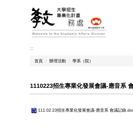
跳
到
主
要
內
容
區
:::
首頁
辦理活動
學系（院）
1110223招生專業化發展會議-應音系 
111.02.23招生專業化發展會議-應音系 會議記錄.do