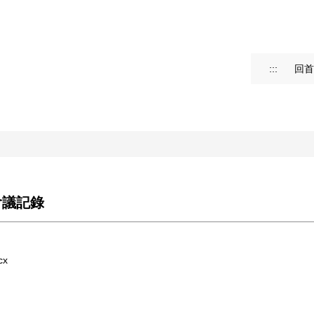
:::
回首
會議記錄
cx