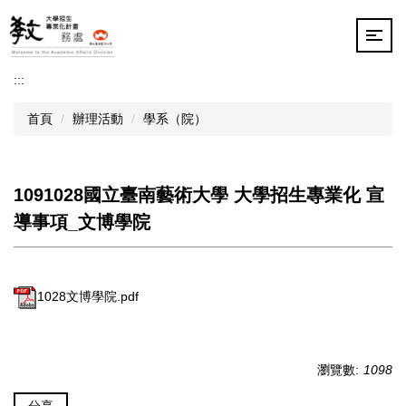
跳
到
主
要
:::
內
容
首頁
辦理活動
學系（院）
區
1091028國立臺南藝術大學 大學招生專業化 宣
導事項_文博學院
1028文博學院.pdf
瀏覽數:
1098