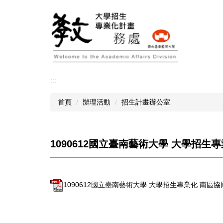
跳
到
主
要
內
容
區
:::
首頁
辦理活動
招生計畫辦公室
1090612國立臺南藝術大學 大學招
1090612國立臺南藝術大學 大學招生專業化 南區協